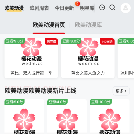
0
欧美动漫
追剧周表
今日更新
明星库
热搜榜
我的观影记录
欧美动漫首页
欧美动漫库
豆瓣:9.0分
豆瓣:8.0分
豆瓣:6.
已完结
HD国语
暂无观看影片的记录
芭比：双人成行第一季
芭比之美人鱼之力
NEW FILM ONLINE
欧美动漫欧美动漫新片上线
更多
豆瓣:5.0分
豆瓣:4.0分
豆瓣:10.0分