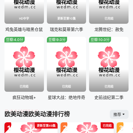
HD中字
更新至第10集
已完结
鸡兔英雄与暗黑仓鼠
瑞克和莫蒂第六季
龙腾世纪：赦免
豆瓣:4.0分
豆瓣:9.0分
豆瓣:10.0分
已完结
已完结
已完结
疯狂动物城+
星球大战：绝地传奇
史前战纪第二季
RANKING
欧美动漫欧美动漫排行榜
推荐
1
2
3
更新至第49集
已完结