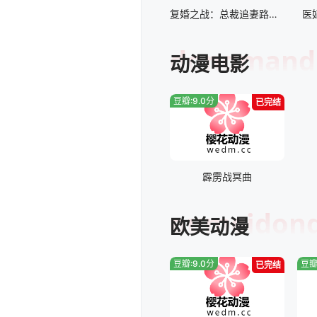
复婚之战：总裁追妻路漫漫动态漫画
医
dongmand
动漫电影
豆瓣:9.0分
已完结
霹雳战冥曲
oumeidon
欧美动漫
豆瓣:9.0分
豆瓣
已完结