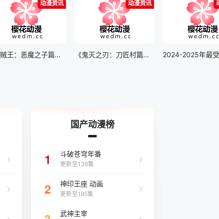
动漫资讯
动漫资讯
《海贼王：恶魔之子篇》最新进展
《鬼灭之刃：刀匠村篇》最新动态
国产动漫榜
斗破苍穹年番
1
更新至136集
神印王座 动画
2
更新至195集
武神主宰
3