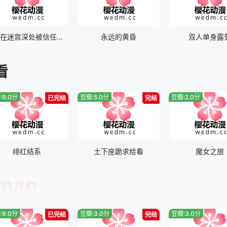
差点在迷宫深处被信任的伙伴杀掉，但靠着天赐技能「无限扭蛋」获得等级9999的伙伴，我要向前队友和世界展开复仇&「给他们好看！」
永远的黄昏
双人单身露
看
:9.0分
豆瓣:5.0分
豆瓣:2.0分
已完结
完结
绯红结系
土下座跪求给看
魔女之旅
gman
:9.0分
豆瓣:3.0分
豆瓣:3.0分
已完结
完结