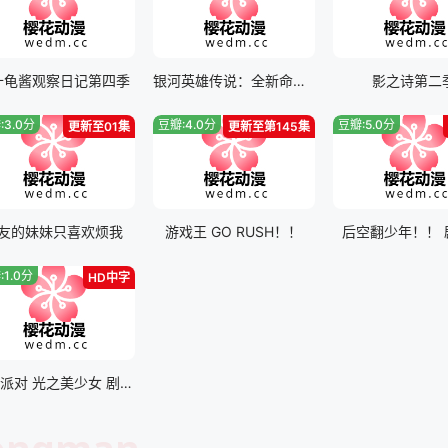
十龟酱观察日记第四季
银河英雄传说：全新命题 策谋
影之诗第二
:3.0分
豆瓣:4.0分
豆瓣:5.0分
更新至01集
更新至第145集
友的妹妹只喜欢烦我
游戏王 GO RUSH！！
后空翻少年！！ 
:1.0分
HD中字
美味派对 光之美少女 剧场版 寻梦的儿童套餐