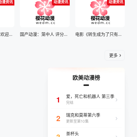
动漫资讯
动漫资讯
动漫资讯
2024-2025年最受欢迎的十大热门动漫推荐
国产动漫：笼中人 评分8.0上映!
电影《转生成为了只有乙女游戏破灭结局的邪恶大小姐》将首登银幕
更多
欧美动漫榜
爱，死亡和机器人 第三季
1
完结
瑞克和莫蒂第六季
2
更新至第10集
茶杯头
3