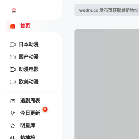
首页
日本动漫
国产动漫
动漫电影
欧美动漫
追剧周表
0
今日更新
明星库
热搜榜