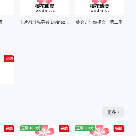
营
卡片战斗先导者 Divinez 幻真星战篇
终究、与你相恋。第二季
完结
更多
豆瓣:10.0分
豆瓣:3.0分
完结
完结
完结