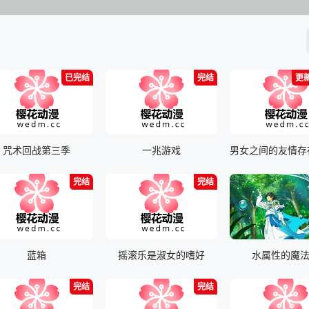
Season》Part 2，释出了作
ラー服》于今（1）日公开了
Season》
品的第二波预告宣传影片。
宣传影片。《明日同学的水
品的第二波
在艾伦他们居住的帕拉迪岛
手服》故事发生在乡下的名
在艾伦他们
之外，还存在一个其他人类
门女子中学・私立蜡梅学
之外，还存
居
园，明日小路的梦想是穿上
居
已完结
完结
更
这所私立学
咒术回战第三季
一兆游戏
完结
完结
蓝箱
摇滚乐是淑女的嗜好
水属性的魔
完结
完结