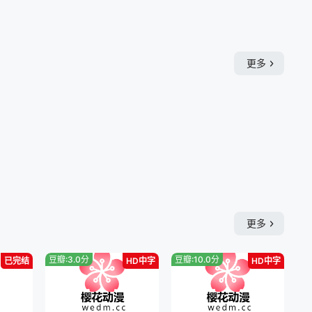
更多
更多
豆瓣:3.0分
豆瓣:10.0分
已完结
HD中字
HD中字