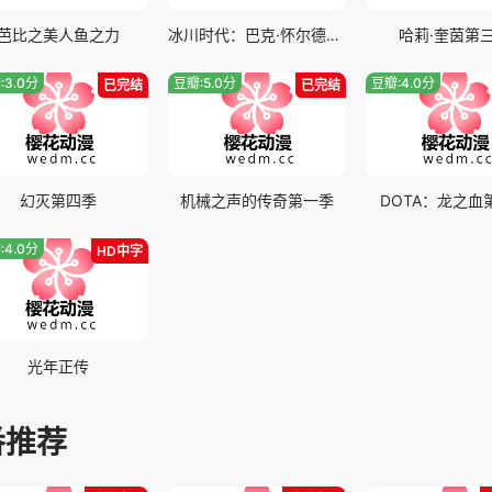
芭比之美人鱼之力
冰川时代：巴克·怀尔德的冒险之旅
哈莉·奎茵第
:3.0分
豆瓣:5.0分
豆瓣:4.0分
已完结
已完结
幻灭第四季
机械之声的传奇第一季
DOTA：龙之血
:4.0分
HD中字
光年正传
番推荐