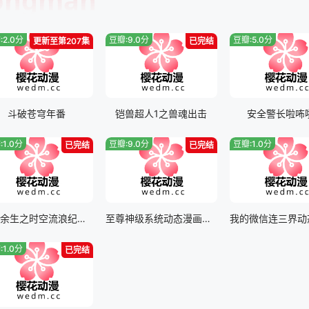
ongman
:2.0分
豆瓣:9.0分
豆瓣:5.0分
更新至第207集
已完结
斗破苍穹年番
铠兽超人1之兽魂出击
安全警长啦咘
:1.0分
豆瓣:9.0分
豆瓣:1.0分
已完结
已完结
荒岛余生之时空流浪纪动态漫画第1季
至尊神级系统动态漫画第1季
:1.0分
已完结