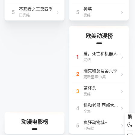
不死者之王第四季
神墓
5
5
已完结
完结
欧美动漫榜
爱，死亡和机器人 第三季
1
完结
瑞克和莫蒂第六季
2
更新至第10集
茶杯头
3
完结
猫和老鼠 西部大冒险
4
全集
繁
动漫电影榜
疯狂动物城+
5
已完结