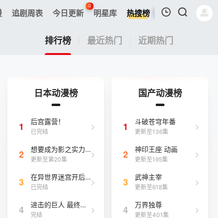
0
漫
追剧周表
今日更新
明星库
热搜榜
我的观影记录
排行榜
最近热门
近期热门
日本动漫榜
国产动漫榜
暂无观看影片的记录
后宫露营！
斗破苍穹年番
1
1
已完结
更新至136集
想要成为影之实力者！
神印王座 动画
2
2
更新至第20集
更新至195集
在异世界迷宫开后宫
武神主宰
3
3
已完结
更新至618集
进击的巨人 最终季 Part.2
万界独尊
4
4
完结
更新至401集