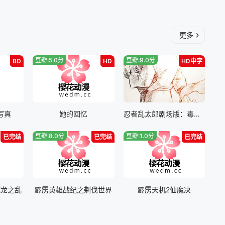
更多
豆瓣:5.0分
豆瓣:9.0分
BD
HD
HD中字
写真
她的回忆
忍者乱太郎剧场版：毒竹忍者队最强的军师
豆瓣:8.0分
豆瓣:1.0分
已完结
已完结
已完结
蝶龙之乱
霹雳英雄战纪之刜伐世界
霹雳天机2仙魔决