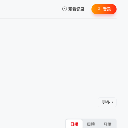
观看记录
登录
我的观影记录
暂无观看影片的记录
更多
日榜
周榜
月榜